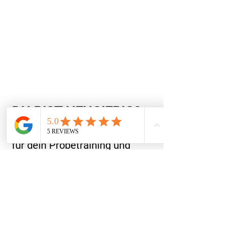
DU BIST NEUGIERIG?
Dann vereinbare einen Termin
für dein Probetraining und
teste uns kostenlos und
unverbindlich. Finde heraus,
welches Bootcamp am besten
zu dir passt.