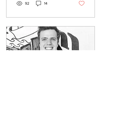
92
14
18. Nov. 2022
∙
2
Min.
Das kleine 1x1 der
Makronährstoffe
Im kleinen 1x1 der