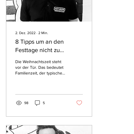
2. Dez. 2022
∙
2
Min.
8 Tipps um an den
Festtage nicht zu
zunehmen
Die Weihnachtszeit steht
vor der Tür. Das bedeutet
Familienzeit, der typische
Weihnachts Wahnsinn und
vor allem leckere
Plätzchen....
98
5