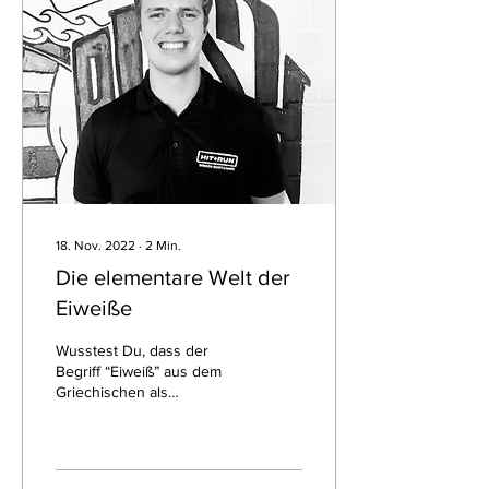
18. Nov. 2022
∙
2
Min.
Die elementare Welt der
Eiweiße
Wusstest Du, dass der
Begriff “Eiweiß” aus dem
Griechischen als
“elementar” übersetzt wird?
In diesem Blog erlernst Du
die ersten...